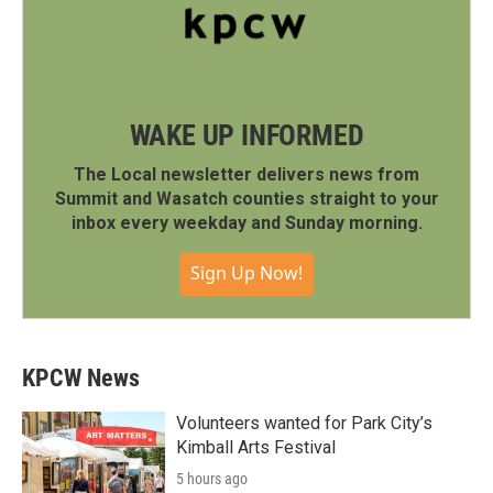
WAKE UP INFORMED
The Local newsletter delivers news from
Summit and Wasatch counties straight to your
inbox every weekday and Sunday morning.
Sign Up Now!
KPCW News
Volunteers wanted for Park City’s
Kimball Arts Festival
5 hours ago