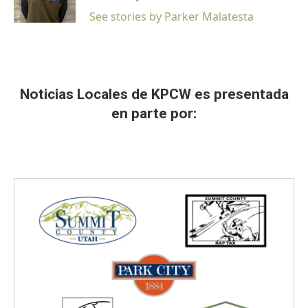
k
n
See stories by Parker Malatesta
Noticias Locales de KPCW es presentada
en parte por: