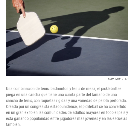
o
r
I
k
n
Matt York
/
AP
Una combinación de tenis, bádminton y tenis de mesa, el pickleball se
juega en una cancha que tiene una cuarta parte del tamaño de una
cancha de tenis, con raquetas rígidas y una variedad de pelota perforada.
Creado por un congresista estadounidense, el pickleball se ha convertido
en un gran éxito en las comunidades de adultos mayores en todo el país y
está ganando popularidad entre jugadores más jóvenes y en las escuelas
también.