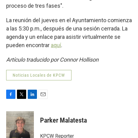
proceso de tres fases".
La reunión del jueves en el Ayuntamiento comienza
a las 5:30 p.m., después de una sesión cerrada. La
agenda y un enlace para asistir virtualmente se
pueden encontrar
aquí
.
Artículo traducido por Connor Hollison
Noticias Locales de KPCW
F
T
L
E
a
w
i
m
c
i
n
a
e
t
k
i
Parker Malatesta
b
t
e
l
o
e
d
o
r
I
KPCW Reporter