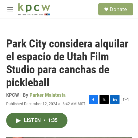
Skip to main content
S
Donate
e
M
a
e
r
n
c
u
h
Park City considera alquilar
u
e
el espacio de Utah Film
r
y
Studio para canchas de
pickleball
KPCW | By
Parker Malatesta
Published December 12, 2024 at 6:42 AM MST
F
T
L
E
a
w
i
m
c
i
n
a
LISTEN
•
1:35
e
t
k
i
b
t
e
l
o
e
d