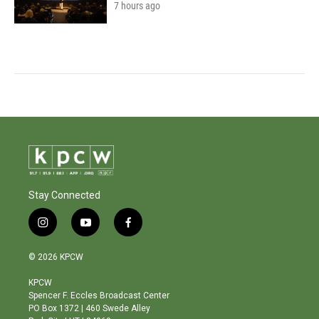
7 hours ago
Stay Connected
i
y
f
n
o
a
s
u
c
© 2026 KPCW
t
t
e
a
u
b
KPCW
g
b
o
Spencer F. Eccles Broadcast Center
r
e
o
PO Box 1372 | 460 Swede Alley
a
k