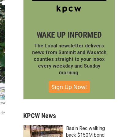
WAKE UP INFORMED
The Local newsletter delivers
news from Summit and Wasatch
counties straight to your inbox
every weekday and Sunday
morning.
Sign Up Now!
PCW
 de
KPCW News
Basin Rec walking
back $150M bond