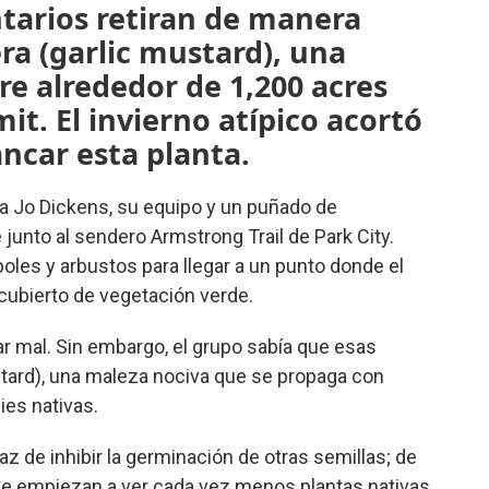
ntarios retiran de manera
ra (garlic mustard), una
e alrededor de 1,200 acres
t. El invierno atípico acortó
ncar esta planta.
a Jo Dickens, su equipo y un puñado de
 junto al sendero Armstrong Trail de Park City.
boles y arbustos para llegar a un punto donde el
cubierto de vegetación verde.
ar mal. Sin embargo, el grupo sabía que esas
stard), una maleza nociva que se propaga con
ies nativas.
az de inhibir la germinación de otras semillas; de
se empiezan a ver cada vez menos plantas nativas