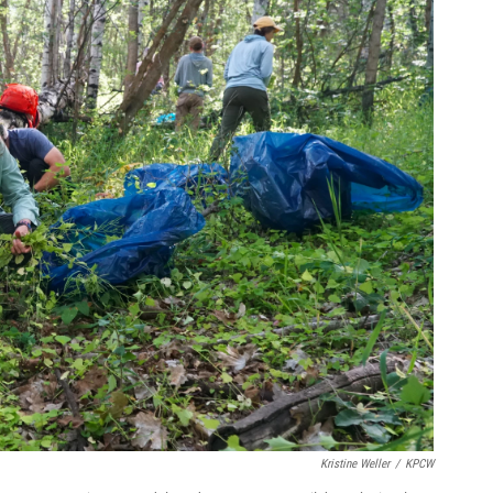
Kristine Weller
/
KPCW