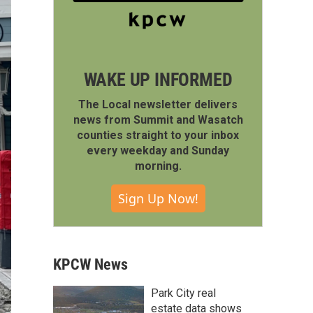
WAKE UP INFORMED
The Local newsletter delivers
news from Summit and Wasatch
counties straight to your inbox
every weekday and Sunday
morning.
Sign Up Now!
KPCW News
Park City real
estate data shows