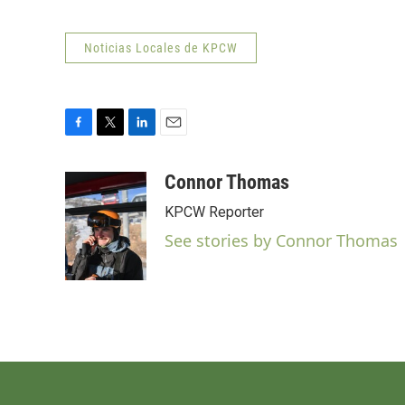
Noticias Locales de KPCW
F
T
L
E
a
w
i
m
c
i
n
a
Connor Thomas
e
t
k
i
KPCW Reporter
b
t
e
l
o
e
d
See stories by Connor Thomas
o
r
I
k
n