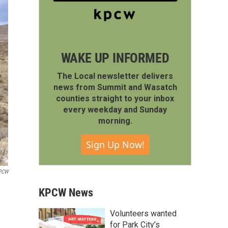
WAKE UP INFORMED
The Local newsletter delivers
news from Summit and Wasatch
counties straight to your inbox
every weekday and Sunday
morning.
Sign Up Now!
PCW
KPCW News
Volunteers wanted
for Park City’s