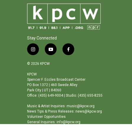
Stay Connected
i
y
f
n
o
a
s
u
c
© 2026 KPCW
t
t
e
a
u
b
KPCW
Spencer F. Eccles Broadcast Center
g
b
o
PO Box 1372 | 460 Swede Alley
r
e
o
Park City | UT | 84060
a
k
Office: (435) 649-9004 | Studio: (435) 655-8255
m
Music & Artist Inquiries: music@kpcw.org
News Tips & Press Releases: news@kpcw.org
Volunteer Opportunities
General Inquiries: info@kpcw.org